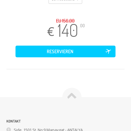
EU 156,00
140
.00
KONTAKT
Side, 1501 St. No:9 Manavgat - ANTALYA